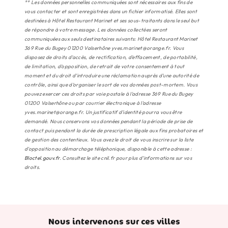
** Les données personnelles communiquées sont nécessaires aux fins de
vous contacter et sont enregistrées dans un fichier informatisé. Elles sont
destinées à Hôtel Restaurant Marinet et ses sous-traitants dans le seul but
de répondre à votre message. Les données collectées seront
communiquées aux seuls destinataires suivants: Hôtel Restaurant Marinet
369 Rue du Bugey 01200 Valserhône yves.marinet@orange.fr. Vous
disposez de droits d’accès, de rectification, d’effacement, de portabilité,
de limitation, d’opposition, de retrait de votre consentement à tout
moment et du droit d’introduire une réclamation auprès d’une autorité de
contrôle, ainsi que d’organiser le sort de vos données post-mortem. Vous
pouvez exercer ces droits par voie postale à l'adresse 369 Rue du Bugey
01200 Valserhône ou par courrier électronique à l'adresse
yves.marinet@orange.fr. Un justificatif d'identité pourra vous être
demandé. Nous conservons vos données pendant la période de prise de
contact puis pendant la durée de prescription légale aux fins probatoires et
de gestion des contentieux. Vous avez le droit de vous inscrire sur la liste
d'opposition au démarchage téléphonique, disponible à cette adresse :
Bloctel.gouv.fr
. Consultez le site cnil.fr pour plus d’informations sur vos
droits.
Nous intervenons sur ces villes