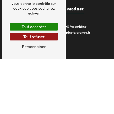
vous donne le contrôle sur
ceux que vous souhaitez
Hôtel Restaurant Marinet
activer
Tout accepter
369 Rue du Bugey, 01200 Valserhône
04 50 56 56 56
yves.marinet@orange.fr
Tout refuser
Personnaliser
Plan du site
Accueil
Restaurant
Hôtel
Traiteur
Bar
Activités diverses
Marinet en images
Nous contacter
Hôtel
Restaurant
Restau
Traiteur
Repas d'Entreprise
Bar
Poste
Resto
Tabac