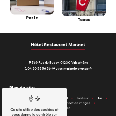
Poste
Tabac
Hôtel Restaurant Marinet
369 Rue du Bugey, 01200 Valserhône
04 50 56 56 56
yves.marinet@orange.fr
Plan du site
Accueil
Restaurant
Hôtel
Traiteur
Bar
Activités diverses
Marinet en images
Nous contacter
Ce site utilise des cookies et
vous donne le contrôle sur