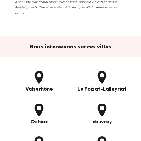
d'opposition au démarchage téléphonique, disponible à cette adresse :
Bloctel.gouv.fr
. Consultez le site cnil.fr pour plus d’informations sur vos
droits.
Nous intervenons sur ces villes
Valserhône
Le Poizat-Lalleyriat
Ochiaz
Vouvray