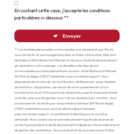
En cochant cette case, j'accepte les conditions
particulières ci-dessous **
Envoyer
** Les données personnelles communiquées sont nécessaires aux fins de
vous contacter et sont enregistrées dans un fichier informatisé. Elles sont
destinées à Hôtel Restaurant Marinet et ses sous-traitants dans le seul but
de répondre à votre message. Les données collectées seront
communiquées aux seuls destinataires suivants: Hôtel Restaurant Marinet
369 Rue du Bugey 01200 Valserhône yves.marinet@orange.fr. Vous
disposez de droits d’accès, de rectification, d’effacement, de portabilité,
de limitation, d’opposition, de retrait de votre consentement à tout
moment et du droit d’introduire une réclamation auprès d’une autorité de
contrôle, ainsi que d’organiser le sort de vos données post-mortem. Vous
pouvez exercer ces droits par voie postale à l'adresse 369 Rue du Bugey
01200 Valserhône ou par courrier électronique à l'adresse
yves.marinet@orange.fr. Un justificatif d'identité pourra vous être
demandé. Nous conservons vos données pendant la période de prise de
contact puis pendant la durée de prescription légale aux fins probatoires et
de gestion des contentieux. Vous avez le droit de vous inscrire sur la liste