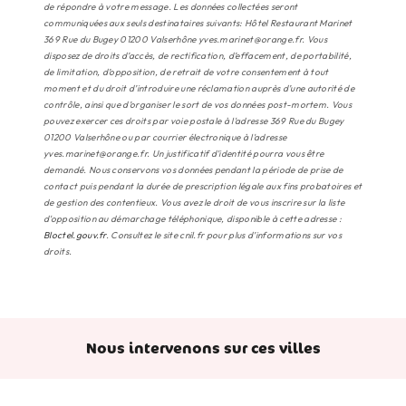
de répondre à votre message. Les données collectées seront
communiquées aux seuls destinataires suivants: Hôtel Restaurant Marinet
369 Rue du Bugey 01200 Valserhône yves.marinet@orange.fr. Vous
disposez de droits d’accès, de rectification, d’effacement, de portabilité,
de limitation, d’opposition, de retrait de votre consentement à tout
moment et du droit d’introduire une réclamation auprès d’une autorité de
contrôle, ainsi que d’organiser le sort de vos données post-mortem. Vous
pouvez exercer ces droits par voie postale à l'adresse 369 Rue du Bugey
01200 Valserhône ou par courrier électronique à l'adresse
yves.marinet@orange.fr. Un justificatif d'identité pourra vous être
demandé. Nous conservons vos données pendant la période de prise de
contact puis pendant la durée de prescription légale aux fins probatoires et
de gestion des contentieux. Vous avez le droit de vous inscrire sur la liste
d'opposition au démarchage téléphonique, disponible à cette adresse :
Bloctel.gouv.fr
. Consultez le site cnil.fr pour plus d’informations sur vos
droits.
Nous intervenons sur ces villes