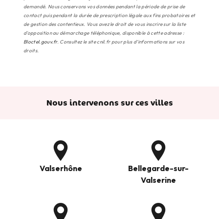
demandé. Nous conservons vos données pendant la période de prise de
contact puis pendant la durée de prescription légale aux fins probatoires et
de gestion des contentieux. Vous avez le droit de vous inscrire sur la liste
d'opposition au démarchage téléphonique, disponible à cette adresse :
Bloctel.gouv.fr
. Consultez le site cnil.fr pour plus d’informations sur vos
droits.
Nous intervenons sur ces villes
Valserhône
Bellegarde-sur-
Valserine