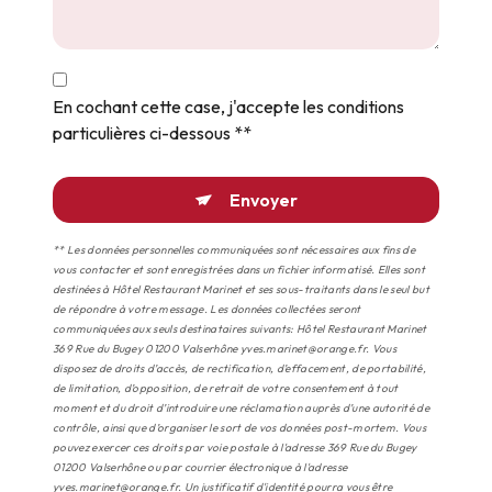
En cochant cette case, j'accepte les conditions
particulières ci-dessous **
Envoyer
** Les données personnelles communiquées sont nécessaires aux fins de
vous contacter et sont enregistrées dans un fichier informatisé. Elles sont
destinées à Hôtel Restaurant Marinet et ses sous-traitants dans le seul but
de répondre à votre message. Les données collectées seront
communiquées aux seuls destinataires suivants: Hôtel Restaurant Marinet
369 Rue du Bugey 01200 Valserhône yves.marinet@orange.fr. Vous
disposez de droits d’accès, de rectification, d’effacement, de portabilité,
de limitation, d’opposition, de retrait de votre consentement à tout
moment et du droit d’introduire une réclamation auprès d’une autorité de
contrôle, ainsi que d’organiser le sort de vos données post-mortem. Vous
pouvez exercer ces droits par voie postale à l'adresse 369 Rue du Bugey
01200 Valserhône ou par courrier électronique à l'adresse
yves.marinet@orange.fr. Un justificatif d'identité pourra vous être