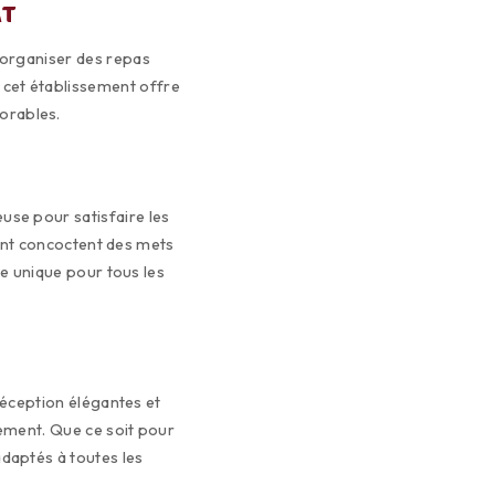
AT
r organiser des repas
, cet établissement offre
orables.
use pour satisfaire les
ment concoctent des mets
ve unique pour tous les
réception élégantes et
ement. Que ce soit pour
adaptés à toutes les