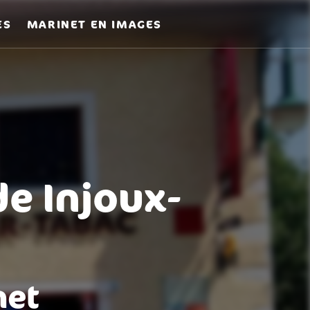
ES
MARINET EN IMAGES
de Injoux-
net