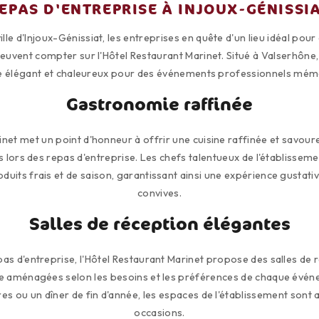
EPAS D'ENTREPRISE À INJOUX-GÉNISSI
lle d'Injoux-Génissiat, les entreprises en quête d'un lieu idéal pou
peuvent compter sur l'Hôtel Restaurant Marinet. Situé à Valserhône
e élégant et chaleureux pour des événements professionnels mém
Gastronomie raffinée
inet met un point d'honneur à offrir une cuisine raffinée et savoure
ts lors des repas d'entreprise. Les chefs talentueux de l'établisse
oduits frais et de saison, garantissant ainsi une expérience gustati
convives.
Salles de réception élégantes
epas d'entreprise, l'Hôtel Restaurant Marinet propose des salles de 
 aménagées selon les besoins et les préférences de chaque évén
res ou un dîner de fin d'année, les espaces de l'établissement sont 
occasions.