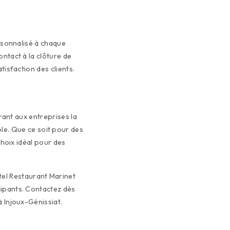
ersonnalisé à chaque
ntact à la clôture de
isfaction des clients.
frant aux entreprises la
ble. Que ce soit pour des
choix idéal pour des
ôtel Restaurant Marinet
ipants. Contactez dès
 Injoux-Génissiat.