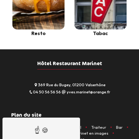
Resto
Tabac
Hôtel Restaurant Marinet
369 Rue du Bugey, 01200 Valserhône
04 50 56 56 56
yves.marinet@orange.fr
Plan du site
Accueil
Restaurant
Hôtel
Traiteur
Bar
Activités diverses
Marinet en images
Nous contacter