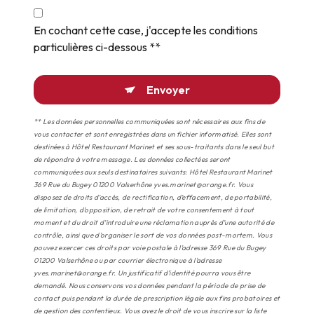
En cochant cette case, j'accepte les conditions
particulières ci-dessous **
Envoyer
** Les données personnelles communiquées sont nécessaires aux fins de
vous contacter et sont enregistrées dans un fichier informatisé. Elles sont
destinées à Hôtel Restaurant Marinet et ses sous-traitants dans le seul but
de répondre à votre message. Les données collectées seront
communiquées aux seuls destinataires suivants: Hôtel Restaurant Marinet
369 Rue du Bugey 01200 Valserhône yves.marinet@orange.fr. Vous
disposez de droits d’accès, de rectification, d’effacement, de portabilité,
de limitation, d’opposition, de retrait de votre consentement à tout
moment et du droit d’introduire une réclamation auprès d’une autorité de
contrôle, ainsi que d’organiser le sort de vos données post-mortem. Vous
pouvez exercer ces droits par voie postale à l'adresse 369 Rue du Bugey
01200 Valserhône ou par courrier électronique à l'adresse
yves.marinet@orange.fr. Un justificatif d'identité pourra vous être
demandé. Nous conservons vos données pendant la période de prise de
contact puis pendant la durée de prescription légale aux fins probatoires et
de gestion des contentieux. Vous avez le droit de vous inscrire sur la liste